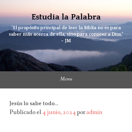
Skip
to
Estudia la Palabra
content
"El propósito principal de leer la Biblia no es para
saber más acerca de ella, sino para conocer a Dios."
– JM
Menu
Jesús lo sabe todo…
Publicado el
4 junio, 2024
por
admin