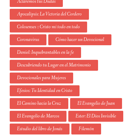
Aclaremos tus Dudas
Apocalipsis: La Victoria del Cordero
Colosenses :: Cristo mi todo en todo
Coronavirus
Cómo hacer un Devocional
Daniel: Inquebrantables en la fe
Descubriendo tu Lugar en el Matrimonio
Devocionales para Mujeres
Efesios: Tu Identidad en Cristo
El Camino hacia la Cruz
El Evangelio de Juan
El Evangelio de Marcos
Ester: El Dios Invisible
Estudio del libro de Jonás
Filemón