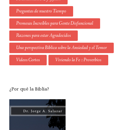
Preguntas de nuestro Tiempo
Promesas Increíbles para Gente Disfuncional
Razones para estar Agradecidos
Una perspectiva Bíblica sobre la Ansiedad y el Temor
Videos Cortos
Viviendo la Fe :: Proverbios
¿Por qué la Biblia?