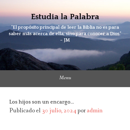
Skip
to
Estudia la Palabra
content
"El propósito principal de leer la Biblia no es para
saber más acerca de ella, sino para conocer a Dios."
– JM
Menu
Los hijos son un encargo…
Publicado el
30 julio, 2024
por
admin