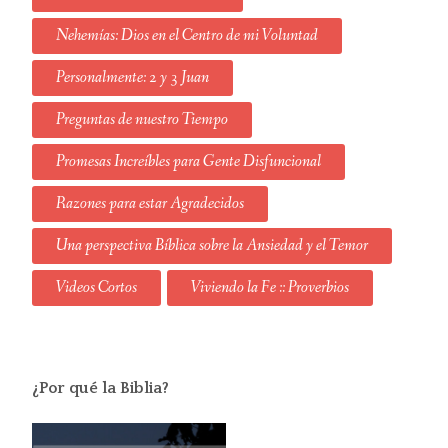
Nehemías: Dios en el Centro de mi Voluntad
Personalmente: 2 y 3 Juan
Preguntas de nuestro Tiempo
Promesas Increíbles para Gente Disfuncional
Razones para estar Agradecidos
Una perspectiva Bíblica sobre la Ansiedad y el Temor
Videos Cortos
Viviendo la Fe :: Proverbios
¿Por qué la Biblia?