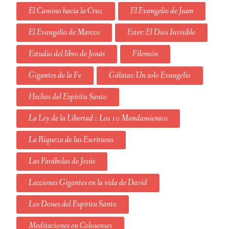
El Camino hacia la Cruz
El Evangelio de Juan
El Evangelio de Marcos
Ester: El Dios Invisible
Estudio del libro de Jonás
Filemón
Gigantes de la Fe
Gálatas: Un solo Evangelio
Hechos del Espíritu Santo
La Ley de la Libertad :: Los 10 Mandamientos
La Riqueza de las Escrituras
Las Parábolas de Jesús
Lecciones Gigantes en la vida de David
Los Dones del Espíritu Santo
Meditaciones en Colosenses