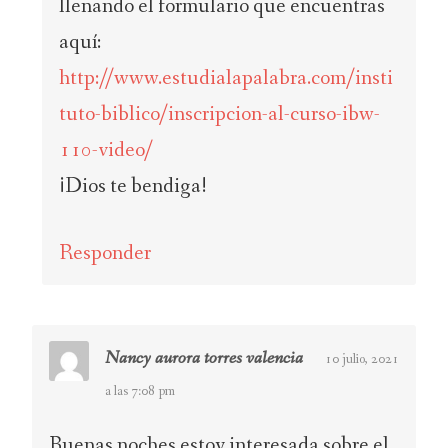
llenando el formulario que encuentras
aquí:
http://www.estudialapalabra.com/insti
tuto-biblico/inscripcion-al-curso-ibw-
110-video/
¡Dios te bendiga!
Responder
Nancy aurora torres valencia
10 julio, 2021
a las 7:08 pm
Buenas noches estoy interesada sobre el