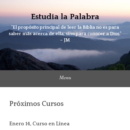
Skip
to
Estudia la Palabra
content
"El propósito principal de leer la Biblia no es para
saber más acerca de ella, sino para conocer a Dios."
– JM
Menu
Próximos Cursos
Enero 14, Curso en Línea