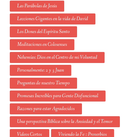
Las Parábolas de Jesús
Lecciones Gigantes en la vida de David
Los Dones del Espíritu Santo
Meditaciones en Colosenses
Nehemías: Dios en el Centro de mi Voluntad
Personalmente: 2 y 3 Juan
Preguntas de nuestro Tiempo
Promesas Increíbles para Gente Disfuncional
Razones para estar Agradecidos
Una perspectiva Bíblica sobre la Ansiedad y el Temor
Videos Cortos
Viviendo la Fe :: Proverbios