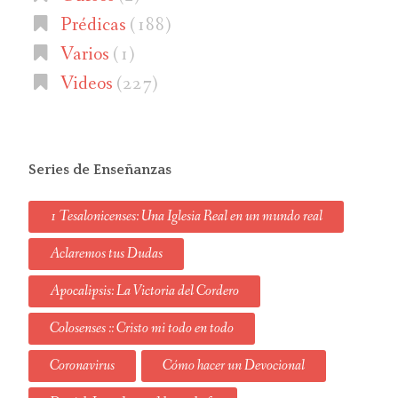
Prédicas
(188)
Varios
(1)
Videos
(227)
Series de Enseñanzas
1 Tesalonicenses: Una Iglesia Real en un mundo real
Aclaremos tus Dudas
Apocalipsis: La Victoria del Cordero
Colosenses :: Cristo mi todo en todo
Coronavirus
Cómo hacer un Devocional