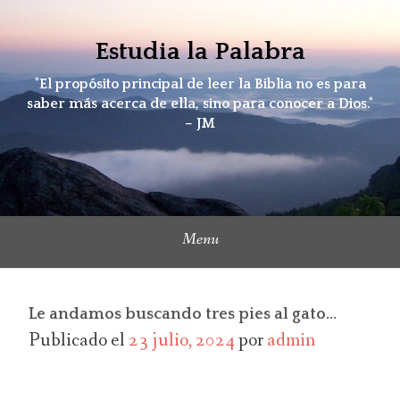
Skip
to
Estudia la Palabra
content
"El propósito principal de leer la Biblia no es para
saber más acerca de ella, sino para conocer a Dios."
– JM
Menu
Le andamos buscando tres pies al gato…
Publicado el
23 julio, 2024
por
admin