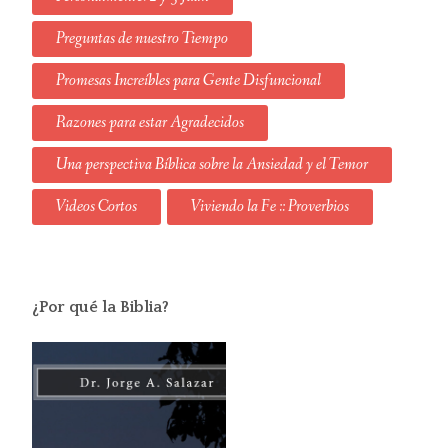
Preguntas de nuestro Tiempo
Promesas Increíbles para Gente Disfuncional
Razones para estar Agradecidos
Una perspectiva Bíblica sobre la Ansiedad y el Temor
Videos Cortos
Viviendo la Fe :: Proverbios
¿Por qué la Biblia?