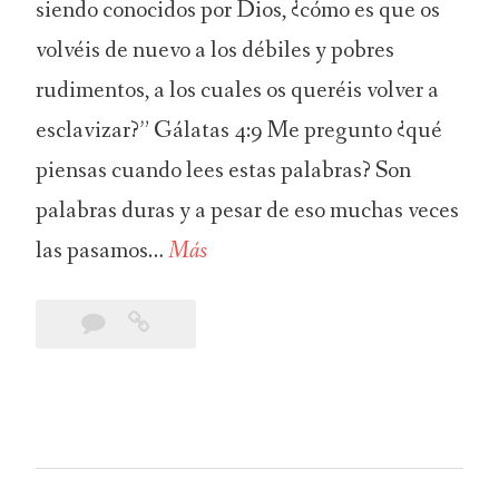
siendo conocidos por Dios, ¿cómo es que os
volvéis de nuevo a los débiles y pobres
rudimentos, a los cuales os queréis volver a
esclavizar?” Gálatas 4:9 Me pregunto ¿qué
piensas cuando lees estas palabras? Son
palabras duras y a pesar de eso muchas veces
las pasamos…
Más
C
o
4
Conocidos
n
Comments
por
o
Dios
c
i
d