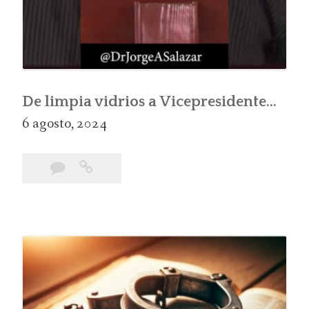
De limpia vidrios a Vicepresidente…
6 agosto, 2024
Leave
De
a
limpia
comment
vidrios
a
Vicepresidente…