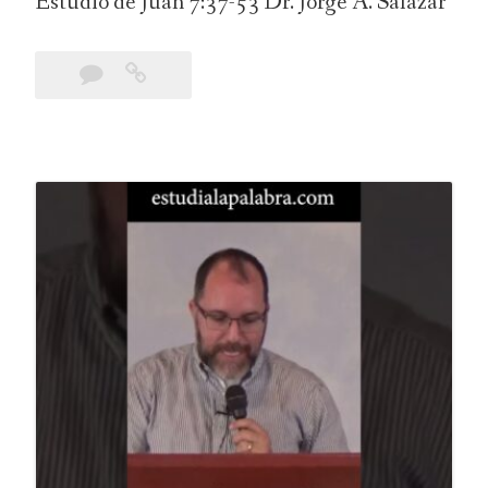
Estudio de Juan 7:37-53 Dr. Jorge A. Salazar
Leave
Una
a
Invitación
comment
como
Ninguna