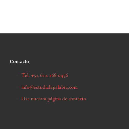
Contacto
Tel. +52 612 168 0456
info@estudialapalabra.com
Use nuestra página de contacto