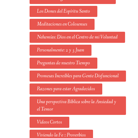
Los Dones del Espíritu Santo
Meditaciones en Colosenses
Nehemías: Dios en el Centro de mi Voluntad
Personalmente: 2 y 3 Juan
Preguntas de nuestro Tiempo
Promesas Increíbles para Gente Disfuncional
Razones para estar Agradecidos
Una perspectiva Bíblica sobre la Ansiedad y
el Temor
Videos Cortos
Viviendo la Fe :: Proverbios