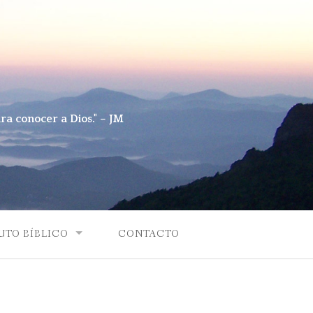
ara conocer a Dios." – JM
UTO BÍBLICO
CONTACTO