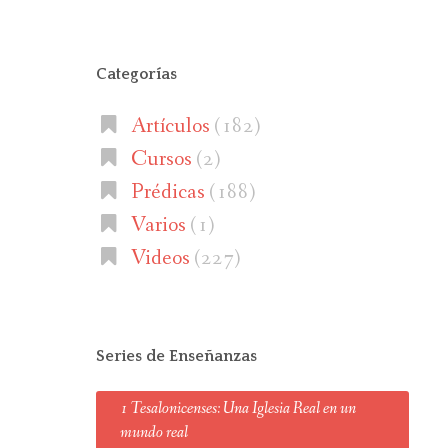
Categorías
Artículos
(182)
Cursos
(2)
Prédicas
(188)
Varios
(1)
Videos
(227)
Series de Enseñanzas
1 Tesalonicenses: Una Iglesia Real en un
mundo real