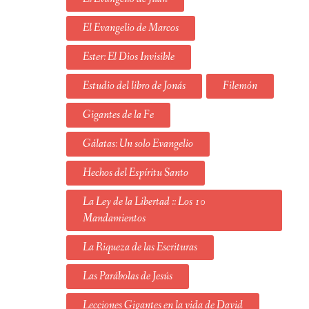
El Evangelio de Marcos
Ester: El Dios Invisible
Estudio del libro de Jonás
Filemón
Gigantes de la Fe
Gálatas: Un solo Evangelio
Hechos del Espíritu Santo
La Ley de la Libertad :: Los 10
Mandamientos
La Riqueza de las Escrituras
Las Parábolas de Jesús
Lecciones Gigantes en la vida de David