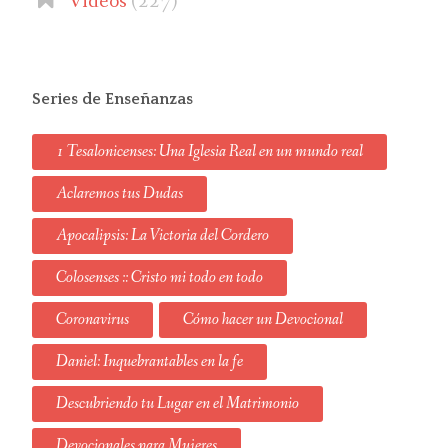
Videos
(227)
Series de Enseñanzas
1 Tesalonicenses: Una Iglesia Real en un mundo real
Aclaremos tus Dudas
Apocalipsis: La Victoria del Cordero
Colosenses :: Cristo mi todo en todo
Coronavirus
Cómo hacer un Devocional
Daniel: Inquebrantables en la fe
Descubriendo tu Lugar en el Matrimonio
Devocionales para Mujeres