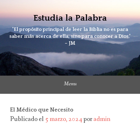
Skip
to
Estudia la Palabra
content
"El propósito principal de leer la Biblia no es para
saber más acerca de ella, sino para conocer a Dios."
– JM
Menu
El Médico que Necesito
Publicado el
5 marzo, 2024
por
admin