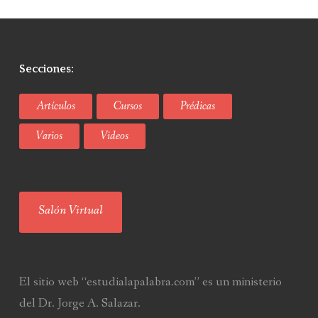
Secciones:
Artículos
Cursos
Prédicas
Varios
Videos
Salón Virtual
El sitio web “estudialapalabra.com” es un ministerio
del Dr. Jorge A. Salazar.