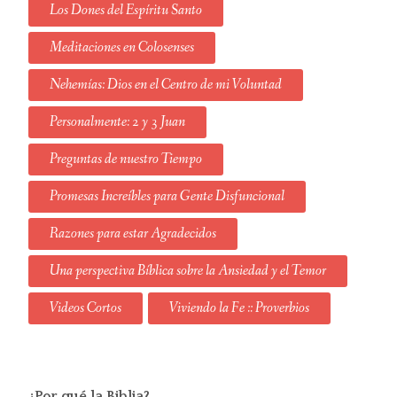
Los Dones del Espíritu Santo
Meditaciones en Colosenses
Nehemías: Dios en el Centro de mi Voluntad
Personalmente: 2 y 3 Juan
Preguntas de nuestro Tiempo
Promesas Increíbles para Gente Disfuncional
Razones para estar Agradecidos
Una perspectiva Bíblica sobre la Ansiedad y el Temor
Videos Cortos
Viviendo la Fe :: Proverbios
¿Por qué la Biblia?